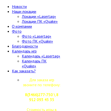
Новости
Наши локации
Локации «Lasertag»
Локации ПК «Quake»
О компании
Фото
Фото «Lasertag»
Фото ПК «Quake»
Благодарности
Календарь игр
Календарь «Lasertag»
Календарь ПК
«Quake»
Как заказать?
Для заказа игр
звоните по телефону:
8(3466)277-750 \ 8
912 093 45 35
Стоимость игры в