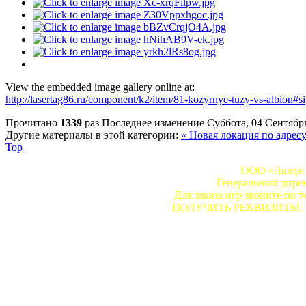
View the embedded image gallery online at:
http://lasertag86.ru/component/k2/item/81-kozyrnye-tuzy-vs-albion#
Прочитано
1339
раз
Последнее изменение Суббота, 04 Сентябрь
Другие материалы в этой категории:
« Новая локация по адресу
Top
ООО «Лазертэ
Генеральный дире
Для заказа игр звоните по т
ПОЛУЧИТЬ РЕКВИЗИТЫ: Сдел